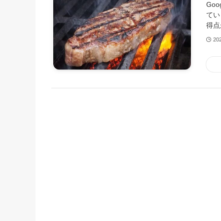
Go
てい
得点
20