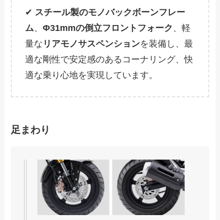
✔
スチール製のモノバックボーンフレー
ム
、
Φ31mmの倒立フロントフォーク
、軽
量な
リアモノサスペンション
を装備し、最
適な剛性で安定感のあるコーナリング、快
適な乗り心地を実現しています。
足まわり