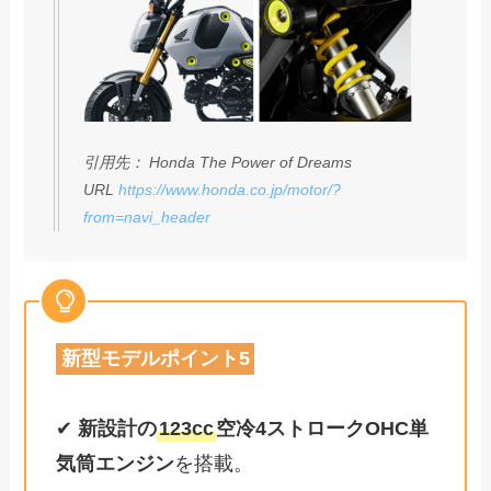
引用先： Honda The Power of Dreams
URL
https://www.honda.co.jp/motor/?
from=navi_header
新型モデルポイント5
✔
新設計の
123cc
空冷4ストロークOHC単
気筒エンジン
を搭載。