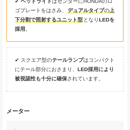
✔
ヘッドライト
はセンターにHONDAのロ
ゴプレートをはさみ、
デュアルタイプ
の
上
下分割で照射するユニット型
となり
LEDを
採用
。
✔ スクエア型の
テールランプ
はコンパクト
にテール部分におさまり、
LED採用により
被視認性も十分に確保
されています。
メーター