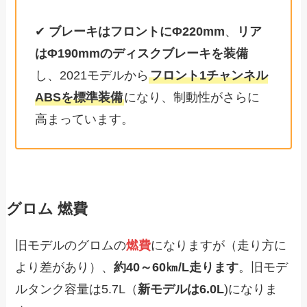
✔
ブレーキはフロントにΦ220mm
、
リア
はΦ190mmのディスクブレーキを装備
し、2021モデルから
フロント1チャンネル
ABSを標準装備
になり、制動性がさらに
高まっています。
グロム 燃費
旧モデルのグロムの
燃費
になりますが（走り方に
より差があり）、
約40～60㎞/L走ります
。旧モデ
ルタンク容量は5.7L（
新モデルは6.0L
)になりま