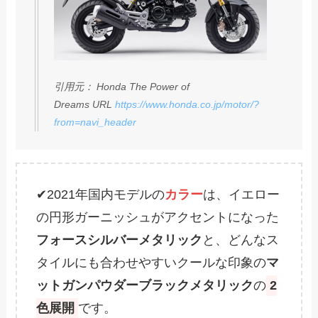
引用元： Honda The Power of
Dreams URL
https://www.honda.co.jp/motor/?
from=navi_header
✔2021年国内モデルの
カラー
は、イエロー
の円形ガーニッシュがアクセントになった
フォースシルバーメタリック
と、どんなス
タイルにも合わせやすいクールな印象の
マ
ットガンパウダーブラックメタリック
の
2
色展開
です。