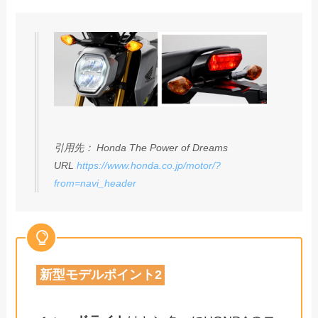
引用先： Honda The Power of Dreams
URL
https://www.honda.co.jp/motor/?
from=navi_header
新型モデルポイント2