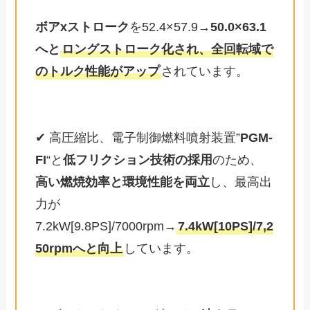
ボアxストローク
を52.4×57.9→
50.0×63.1
へと
ロングストローク化され、全回転域で
のトルク性能がアップ
されています。
✔ 高圧縮比、電子制御燃料噴射装置”
PGM-
FI
“と
低フリクション技術の採用
のため、
高い燃焼効率と環境性能を両立
し、最高出
力が
7.2kW[9.8PS]/7000rpm→
7.4kW[10PS]/7,2
50rpmへと向上
しています。