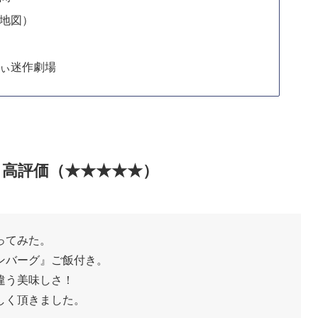
（地図）
じぃ迷作劇場
ミ高評価（★★★★★）
ってみた。
ンバーグ』ご飯付き。
違う美味しさ！
しく頂きました。