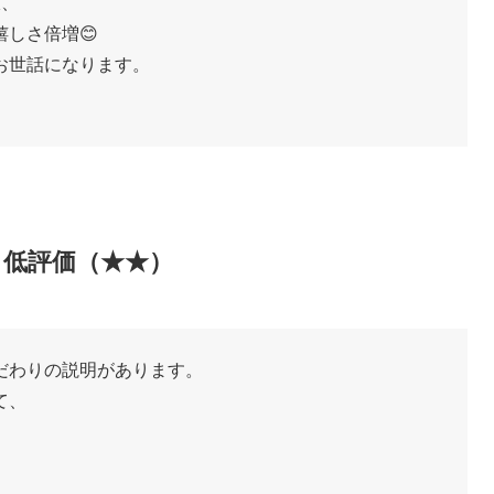
飯、
しさ倍増😊
お世話になります。
ミ低評価（★★）
だわりの説明があります。
て、