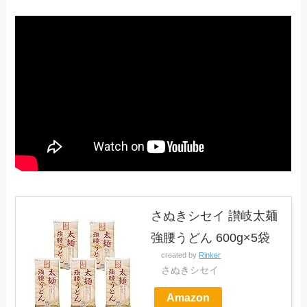
さぬきシセイ 讃岐太麺
強腰うどん 600g×5袋
created by
Rinker
さぬきシセイ
Amazon