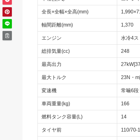
全長×全幅×全高(mm)
1,990×7
軸間距離(mm)
1,370
エンジン
水冷4ス
総排気量(cc)
248
最高出力
27kW[37
最大トルク
23N・m[
変速機
常噛6段
車両重量(kg)
166
燃料タンク容量(L)
14
タイヤ前
110/70-