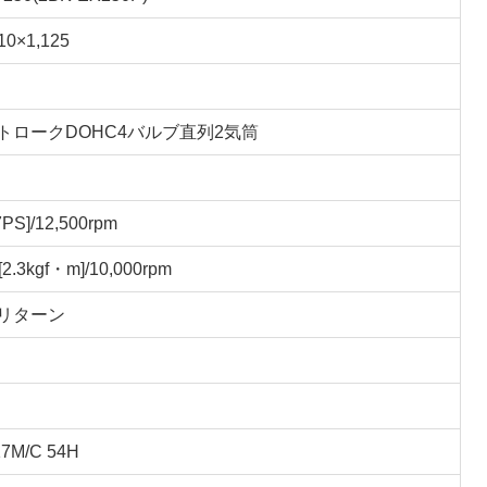
10×1,125
トロークDOHC4バルブ直列2気筒
PS]/12,500rpm
2.3kgf・m]/10,000rpm
リターン
17M/C 54H