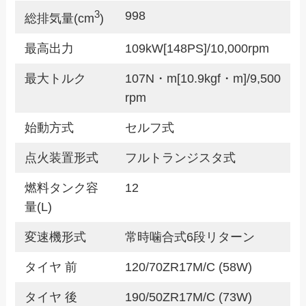
3
998
総排気量(cm
)
最高出力
109kW[148PS]/10,000rpm
最大トルク
107N・m[10.9kgf・m]/9,500
rpm
始動方式
セルフ式
点火装置形式
フルトランジスタ式
燃料タンク容
12
量(L)
変速機形式
常時噛合式6段リターン
タイヤ 前
120/70ZR17M/C (58W)
タイヤ 後
190/50ZR17M/C (73W)