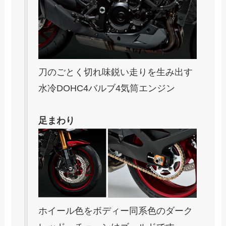
刀のごとく切れ味鋭い走りを生み出す
水冷DOHC4バルブ4気筒エンジン
足まわり
ホイール色をボディー同系色のダーク