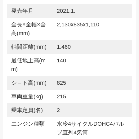
発売年月
2021.1.
全長×全幅×全
2,130x835x1,110
高(mm)
軸間距離(mm)
1,460
最低地上高(m
140
m)
シ－ト高(mm)
825
車両重量(kg)
215
乗車定員(名)
2
エンジン種類
水冷4サイクルDOHC4バル
ブ直列4気筒