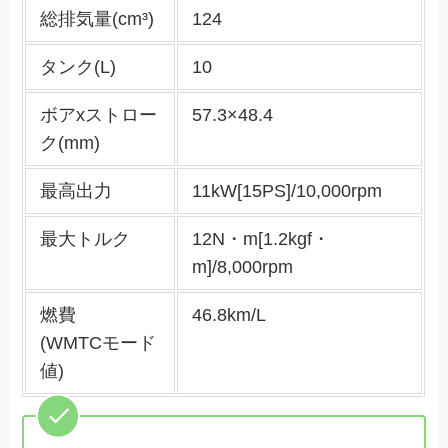
総排気量(cm³)
124
タンク(L)
10
ボアxストロー
57.3×48.4
ク(mm)
最高出力
11kW[15PS]/10,000rpm
最大トルク
12N・m[1.2kgf・
m]/8,000rpm
燃費
46.8km/L
(WMTCモード
値)