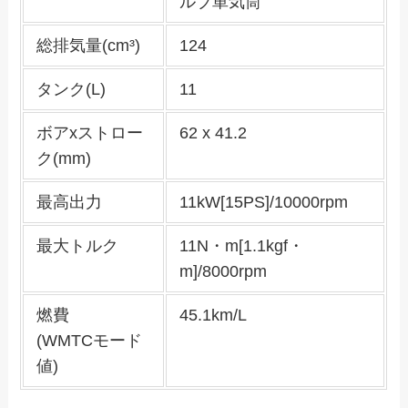
ルブ単気筒
総排気量(cm³)
124
タンク(L)
11
ボアxストロー
62 x 41.2
ク(mm)
最高出力
11kW[15PS]/10000rpm
最大トルク
11N・m[1.1kgf・
m]/8000rpm
燃費
45.1km/L
(WMTCモード
値)