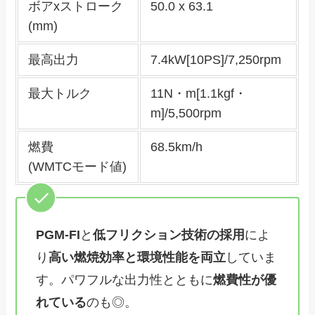
ボアxストローク
50.0 x 63.1
(mm)
最高出力
7.4kW[10PS]/7,250rpm
最大トルク
11N・m[1.1kgf・
m]/5,500rpm
燃費
68.5km/h
(WMTCモード値)
PGM-FI
と
低フリクション技術の採用
によ
り
高い燃焼効率と環境性能を両立
していま
す。パワフルな出力性とともに
燃費性が優
れている
のも◎。