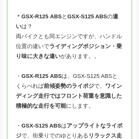
＊
GSX-R125
ABS
と
GSX-S125 ABS
の
違
い
は？
両バイクとも同エンジンですが、ハンドル
位置の違いで
ライディングポジション・乗
り味に大きな違い
があります。。
・
GSX-R125
ABS
は、GSX-S125 ABSと
くらべれば
前傾姿勢のライポジ
で、
ワイン
ディング走行ではフロント荷重を意識した
積極的な走行を可能
にします。
・
GSX-S125 ABS
は
アップライトなライポ
ジ
で、街乗りでのゆとりある
リラックス走