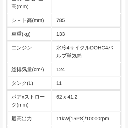
高(mm)
シ－ト高(mm)
785
車重(kg)
133
エンジン
水冷4サイクルDOHC4バ
ルブ単気筒
総排気量(cm³)
124
タンク(L)
11
ボアxストロー
62 x 41.2
ク(mm)
最高出力
11kW[15PS]/10000rpm