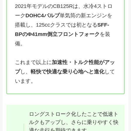
2021年モデルのCB125Rは、水冷4ストロ
ーク
DOHC4バルブ
単気筒の新エンジンを
搭載し、125ccクラスでは初となる
SFF-
BPのΦ41mm倒立フロントフォーク
を装
備。
これまで以上に
加速性・トルク性能がアッ
プ
し、
軽快で
快適な乗り心地へと進化
して
います。
ロングストローク化したことで低速ト
ルクもアップし、さらに乗りやすく快
適な走行を期待できます。