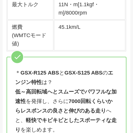
最大トルク
11N・m[1.1kgf・
m]/8000rpm
燃費
45.1km/L
(WMTCモード
値)
＊
GSX-R125
ABS
と
GSX-S125 ABS
の
エ
ンジン特性
は？
低～高回転域へとスムーズでパワフルな加
速性
を発揮し、さらに
7000回転くらいか
らレスポンスの良さと伸びのある走り
へ
と、
軽快でキビキビとしたスポーティな走
り
を楽しめます。