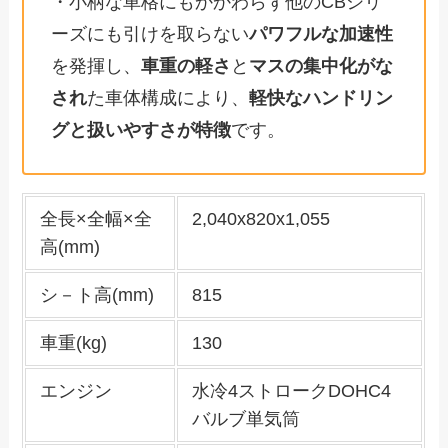
・小柄な車格にもかかわらず他のCBシリ
ーズにも引けを取らない
パワフルな加速性
を発揮し、
車重の軽さ
と
マスの集中化がな
され
た車体構成により、
軽快なハンドリン
グと扱いやすさが特徴
です。
全長×全幅×全
2,040x820x1,055
高(mm)
シ－ト高(mm)
815
車重(kg)
130
エンジン
水冷4ストロークDOHC4
バルブ単気筒