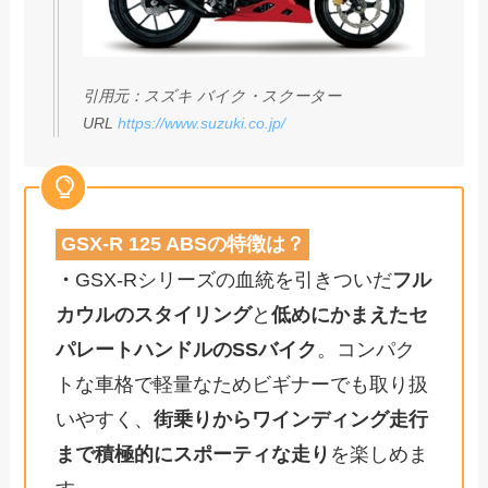
引用元：スズキ バイク・スクーター
URL
https://www.suzuki.co.jp/
GSX-R 125 ABSの特徴は？
・
GSX-Rシリーズの血統を引きついだ
フル
カウルのスタイリング
と
低めにかまえたセ
パレートハンドルのSSバイク
。コンパク
トな車格で軽量なためビギナーでも取り扱
いやすく、
街乗りからワインディング走行
まで積極的にスポーティな走り
を楽しめま