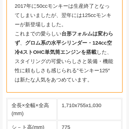
2017年に50ccモンキーは生産終了となっ
てしまいましたが、翌年には125ccモンキ
ーが新登場しました。
これまでの愛らしい
台形フォルムは変わら
ず
、
グロム系の水平シリンダー・124cc空
冷4ストOHC単気筒エンジンを搭載
した、
スタイリングの可愛いらしさと装備・機能
性に頼もしさも感じられる”モンキー125″
は新たな人気をあつめています。
全長×全幅×全高
1,710x755x1,030
(mm)
シ－ト高(mm)
775