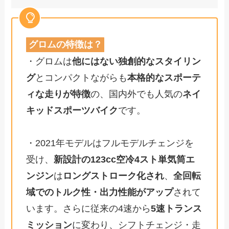
グロムの特徴は？
・グロムは
他にはない独創的なスタイリン
グ
とコンパクトながらも
本格的なスポーテ
ィな走りが特徴
の、国内外でも人気の
ネイ
キッドスポーツバイク
です。
・2021年モデルはフルモデルチェンジを
受け、
新設計の123cc空冷4スト単気筒エ
ンジン
は
ロングストローク化され
、
全回転
域でのトルク性・出力性能がアップ
されて
います。さらに従来の4速から
5速トランス
ミッション
に変わり、シフトチェンジ・走