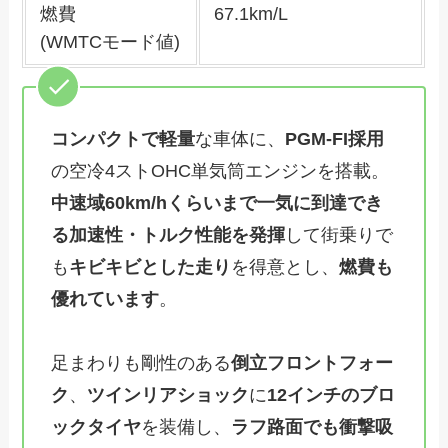
燃費
67.1km/L
(WMTCモード値)
コンパクトで軽量
な車体に、
PGM-FI採用
の空冷4ストOHC単気筒エンジンを搭載。
中速域60km/hくらいまで一気に到達でき
る加速性・トルク性能を発揮
して街乗りで
も
キビキビとした走り
を得意とし、
燃費も
優れています
。
足まわりも剛性のある
倒立フロントフォー
ク
、
ツインリアショック
に
12インチのブロ
ックタイヤ
を装備し、
ラフ路面でも衝撃吸