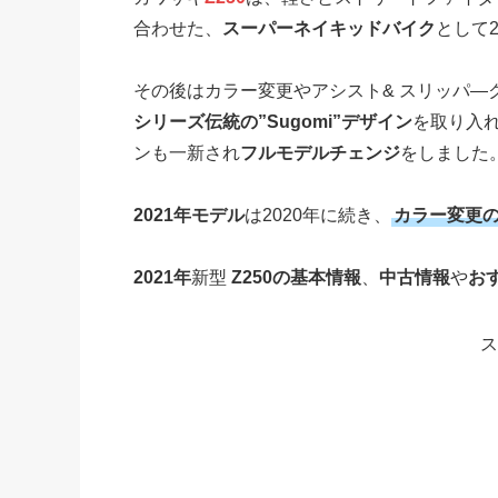
合わせた、
スーパーネイキッドバイク
として
その後はカラー変更やアシスト& スリッパ―
シリーズ伝統の”Sugomi”デザイン
を取り入
ンも一新され
フルモデルチェンジ
をしました
2021年モデル
は2020年に続き、
カラー変更
2021年
新型
Z250の基本情報
、
中古情報
や
お
ス