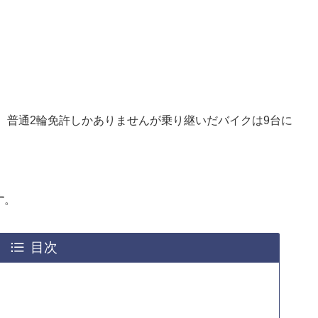
。普通2輪免許しかありませんが乗り継いだバイクは9台に
す
。
目次